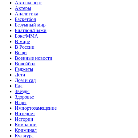
Автоэксперт
Актеры
Аналитика
Баскетбол
Безумный мир
Биатлон/Лыжи
Бокс/MMA
В мире
В России
Вещи
Военные новости
Волейбол
Гаджеты
Дети
Дом и сад
Еда
Звёзды
Здоровье
Игры
Импортозамещение
Интернет
Истории
Компании
Криминал
Культура