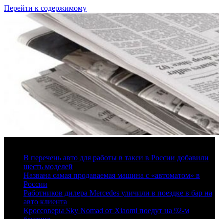
Перейти к содержимому
7 августа, 2026
В перечень авто для работы в такси в России добавили
шесть моделей
Названа самая продаваемая машина с «автоматом» в
России
Работников дилера Mercedes уличили в поездке в бар на
авто клиента
Кроссоверы Sky Nomad от Xiaomi поедут на 92-м