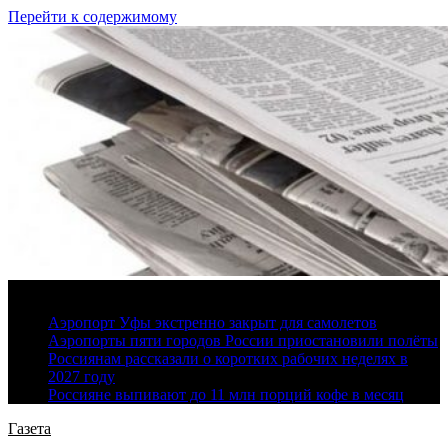
Перейти к содержимому
10 августа, 2026
Аэропорт Уфы экстренно закрыт для самолетов
Аэропорты пяти городов России приостановили полёты
Россиянам рассказали о коротких рабочих неделях в
2027 году
Россияне выпивают до 11 млн порций кофе в месяц
Газета