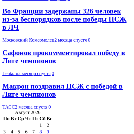
Во Франции задержаны 326 человек
из-за беспорядков после победы ПСЖ
в ЛЧ
Московский Комсомолец
2 месяца спустя
0
Сафонов прокомментировал победу в
Лиге чемпионов
Lenta.ru
2 месяца спустя
0
Макрон поздравил ПСЖ с победой в
Лиге чемпионов
ТАСС
2 месяца спустя
0
Август 2026
Пн
Вт
Ср
Чт
Пт
Сб
Вс
1
2
3
4
5
6
7
8
9