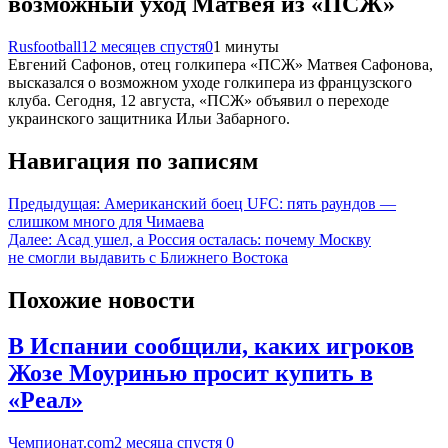
возможный уход Матвея из «ПСЖ»
Rusfootball
12 месяцев спустя
0
1 минуты
Евгений Сафонов, отец голкипера «ПСЖ» Матвея Сафонова,
высказался о возможном уходе голкипера из французского
клуба. Сегодня, 12 августа, «ПСЖ» объявил о переходе
украинского защитника Ильи Забарного.
Навигация по записям
Предыдущая:
Американский боец UFC: пять раундов —
слишком много для Чимаева
Далее:
Асад ушел, а Россия осталась: почему Москву
не смогли выдавить с Ближнего Востока
Похожие новости
В Испании сообщили, каких игроков
Жозе Моуринью просит купить в
«Реал»
Чемпионат.com
2 месяца спустя
0