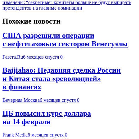
изменены: “секретные” комитеты больше не будут выбирать
претендентов на главные номинации
Похожие новости
США разрешили операции
с нефтегазовым сектором Венесуэлы
Газета.Ru
6 месяцев спустя
0
Baijiahao: Недавняя сделка России
и Китая стала «революцией»
в финансах
Вечерняя Москва
6 месяцев спустя
0
ЦБ повысил курс доллара
на 14 февраля
Frank Media
6 месяцев спустя
0