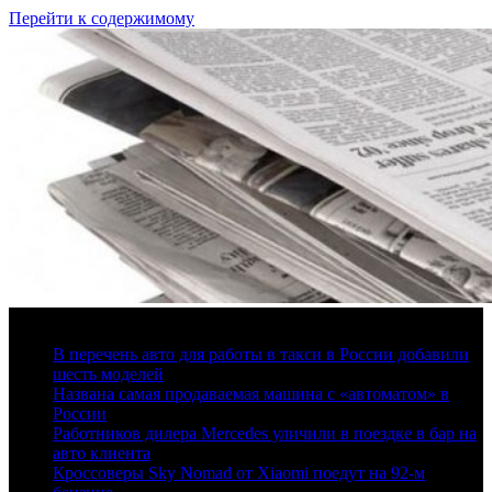
Перейти к содержимому
6 августа, 2026
В перечень авто для работы в такси в России добавили
шесть моделей
Названа самая продаваемая машина с «автоматом» в
России
Работников дилера Mercedes уличили в поездке в бар на
авто клиента
Кроссоверы Sky Nomad от Xiaomi поедут на 92-м