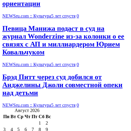
ориентации
NEWSru.com :: Культура
5 лет спустя
0
Певица Манижа подаст в суд на
журнал Wonderzine из-за колонки о ее
связях с АП и миллиардером Юрием
Ковальчуком
NEWSru.com :: Культура
5 лет спустя
0
Брэд Питт через суд добился от
Анджелины Джоли совместной опеки
над детьми
NEWSru.com :: Культура
5 лет спустя
0
Август 2026
Пн
Вт
Ср
Чт
Пт
Сб
Вс
1
2
3
4
5
6
7
8
9