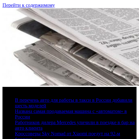
Перейти к содержимому
8 августа, 2026
В перечень авто для работы в такси в России добавили
шесть моделей
Названа самая продаваемая машина с «автоматом» в
России
Работников дилера Mercedes уличили в поездке в бар на
авто клиента
Кроссоверы Sky Nomad от Xiaomi поедут на 92-м