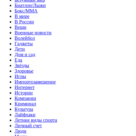
Биатлон/Лыжи
Бокс/MMA
В мире
В России
Вещи
Военные новости
Волейбол
Гаджеты
Дети
Дом и сад
Еда
Звёзды
Здоровье
Игры
Импортозамещение
Интернет
Истории
Компании
Криминал
Культура
Лайфхаки
Летние виды спорта
Личный счет
Люди