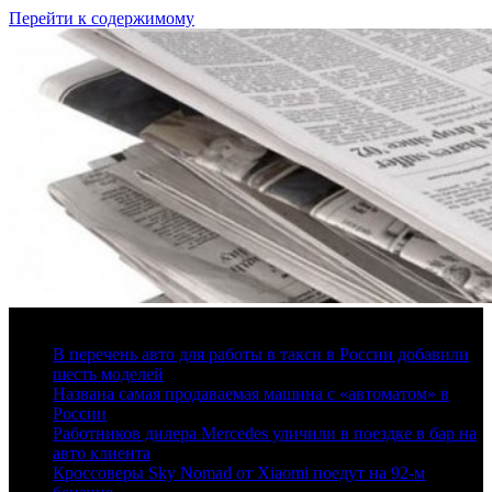
Перейти к содержимому
7 августа, 2026
В перечень авто для работы в такси в России добавили
шесть моделей
Названа самая продаваемая машина с «автоматом» в
России
Работников дилера Mercedes уличили в поездке в бар на
авто клиента
Кроссоверы Sky Nomad от Xiaomi поедут на 92-м