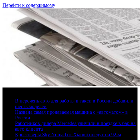
Перейти к содержимому
9 августа, 2026
В перечень авто для работы в такси в России добавили
шесть моделей
Названа самая продаваемая машина с «автоматом» в
России
Работников дилера Mercedes уличили в поездке в бар на
авто клиента
Кроссоверы Sky Nomad от Xiaomi поедут на 92-м