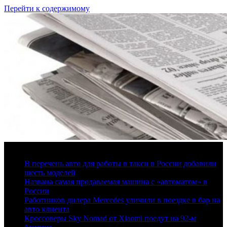
Перейти к содержимому
7 августа, 2026
В перечень авто для работы в такси в России добавили
шесть моделей
Названа самая продаваемая машина с «автоматом» в
России
Работников дилера Mercedes уличили в поездке в бар на
авто клиента
Кроссоверы Sky Nomad от Xiaomi поедут на 92-м