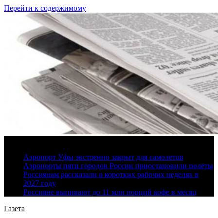
Перейти к содержимому
9 августа, 2026
Аэропорт Уфы экстренно закрыт для самолетов
Аэропорты пяти городов России приостановили полёты
Россиянам рассказали о коротких рабочих неделях в
2027 году
Россияне выпивают до 11 млн порций кофе в месяц
Газета