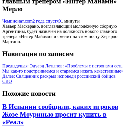
главным тренером «Интер Майами» —
Мерло
Чемпионат.com
2 года спустя
0
1 минуты
Хавьер Маскерано, возглавляющий молодёжную сборную
Аргентины, будет назначен на должность нового главного
тренера «Интер Майами» и сменит на этом посту Херардо
Мартино.
Навигация по записям
Предыдущая:
Эдуард Латыпов: «Проблемы с патронами есть.
Мы как-то подстраиваемся и стараемся искать качественные»
Далее:
Священник раскрыл исповеди российский бойцов
СВО
Похожие новости
В Испании сообщили, каких игроков
Жозе Моуринью просит купить в
«Реал»