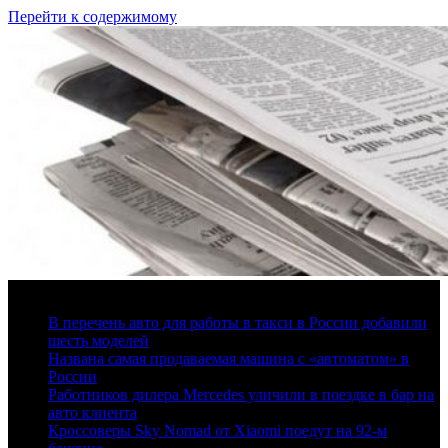
Перейти к содержимому
6 августа, 2026
В перечень авто для работы в такси в России добавили
шесть моделей
Названа самая продаваемая машина с «автоматом» в
России
Работников дилера Mercedes уличили в поездке в бар на
авто клиента
Кроссоверы Sky Nomad от Xiaomi поедут на 92-м