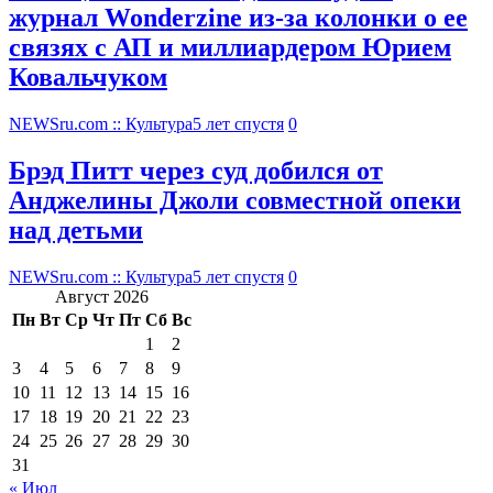
журнал Wonderzine из-за колонки о ее
связях с АП и миллиардером Юрием
Ковальчуком
NEWSru.com :: Культура
5 лет спустя
0
Брэд Питт через суд добился от
Анджелины Джоли совместной опеки
над детьми
NEWSru.com :: Культура
5 лет спустя
0
Август 2026
Пн
Вт
Ср
Чт
Пт
Сб
Вс
1
2
3
4
5
6
7
8
9
10
11
12
13
14
15
16
17
18
19
20
21
22
23
24
25
26
27
28
29
30
31
« Июл