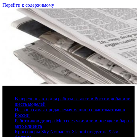
Перейти к содержимому
7 августа, 2026
В перечень авто для работы в такси в России добавили
шесть моделей
Названа самая продаваемая машина с «автоматом» в
России
Работников дилера Mercedes уличили в поездке в бар на
авто клиента
Кроссоверы Sky Nomad от Xiaomi поедут на 92-м