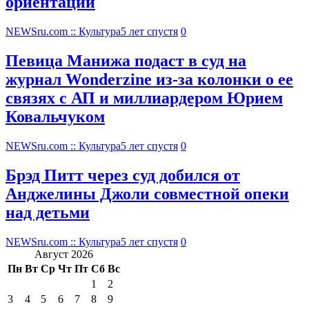
ориентации
NEWSru.com :: Культура
5 лет спустя
0
Певица Манижа подаст в суд на
журнал Wonderzine из-за колонки о ее
связях с АП и миллиардером Юрием
Ковальчуком
NEWSru.com :: Культура
5 лет спустя
0
Брэд Питт через суд добился от
Анджелины Джоли совместной опеки
над детьми
NEWSru.com :: Культура
5 лет спустя
0
Август 2026
Пн
Вт
Ср
Чт
Пт
Сб
Вс
1
2
3
4
5
6
7
8
9