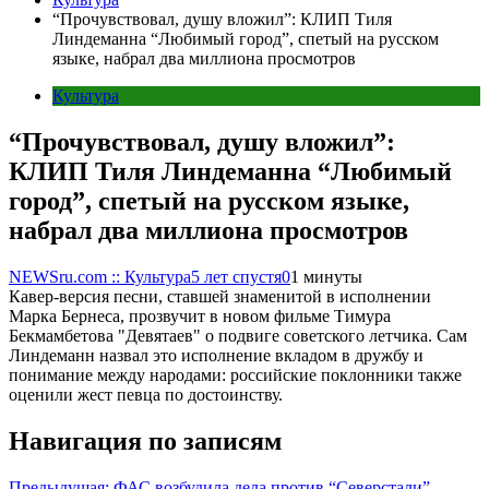
“Прочувствовал, душу вложил”: КЛИП Тиля
Линдеманна “Любимый город”, спетый на русском
языке, набрал два миллиона просмотров
Культура
“Прочувствовал, душу вложил”:
КЛИП Тиля Линдеманна “Любимый
город”, спетый на русском языке,
набрал два миллиона просмотров
NEWSru.com :: Культура
5 лет спустя
0
1 минуты
Кавер-версия песни, ставшей знаменитой в исполнении
Марка Бернеса, прозвучит в новом фильме Тимура
Бекмамбетова "Девятаев" о подвиге советского летчика. Сам
Линдеманн назвал это исполнение вкладом в дружбу и
понимание между народами: российские поклонники также
оценили жест певца по достоинству.
Навигация по записям
Предыдущая:
ФАС возбудила дела против “Северстали”,